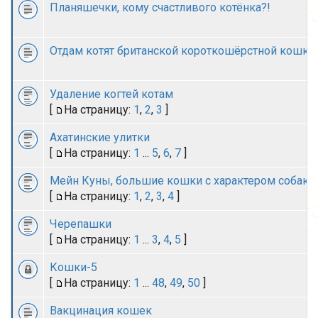
Планяшечки, кому счастливого котёнка?!
Отдам котят британской короткошёрстной кошки
Удаление когтей котам
[
На страницу:
1
,
2
,
3
]
Ахатинские улитки
[
На страницу:
1
...
5
,
6
,
7
]
Мейн Куны, большие кошки с характером собаки
[
На страницу:
1
,
2
,
3
,
4
]
Черепашки
[
На страницу:
1
...
3
,
4
,
5
]
Кошки-5
[
На страницу:
1
...
48
,
49
,
50
]
Вакцинация кошек