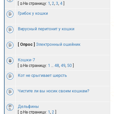
[
На страницу:
1
,
2
,
3
,
4
]
Грибок у кошки
Вирусный перитонит у кошки
[ Опрос ]
Электронный ошейник
Кошки-7
[
На страницу:
1
...
48
,
49
,
50
]
Кот не срыгивает шерсть
Чистите ли вы носик своим кошкам?
Дельфины
[
На страницу:
1
,
2
]