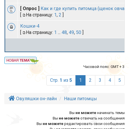
[ Опрос ]
Как и где купить питомца (щенок овчарк
[
На страницу:
1
,
2
]
Кошки-4
[
На страницу:
1
...
48
,
49
,
50
]
Часовой пояс: GMT + 3
(current)
Стр.
1
из
5
1
2
3
4
5
Овуляшки он-лайн
Наши питомцы
Вы
не можете
начинать темы
Вы
не можете
отвечать на сообщения
Вы
не можете
редактировать свои сообщения