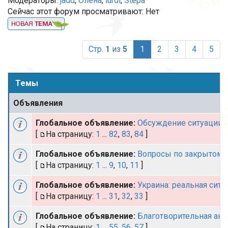
Модераторы:
jadd
,
Олёна
,
lurdi
,
Stepa
Сейчас этот форум просматривают: Нет
(current)
Стр.
1
из
5
1
2
3
4
5
Темы
Объявления
Глобальное объявление:
Обсуждение ситуации. 
[
На страницу:
1
...
82
,
83
,
84
]
Глобальное объявление:
Вопросы по закрытому
[
На страницу:
1
...
9
,
10
,
11
]
Глобальное объявление:
Украина: реальная сит
[
На страницу:
1
...
31
,
32
,
33
]
Глобальное объявление:
Благотворительная акц
[
На страницу:
1
...
55
,
56
,
57
]