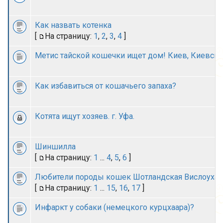
Как назвать котенка
[
На страницу:
1
,
2
,
3
,
4
]
Метис тайской кошечки ищет дом! Киев, Киевская
Как избавиться от кошачьего запаха?
Котята ищут хозяев. г. Уфа.
Шиншилла
[
На страницу:
1
...
4
,
5
,
6
]
Любители породы кошек Шотландская Вислоухая,
[
На страницу:
1
...
15
,
16
,
17
]
Инфаркт у собаки (немецкого курцхаара)?