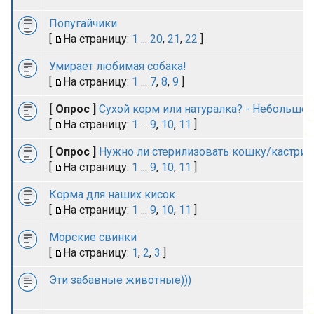
Попугайчики
[
На страницу:
1
...
20
,
21
,
22
]
Умирает любимая собака!
[
На страницу:
1
...
7
,
8
,
9
]
[ Опрос ]
Сухой корм или натуралка? - Небольшой
[
На страницу:
1
...
9
,
10
,
11
]
[ Опрос ]
Нужно ли стерилизовать кошку/кастрир
[
На страницу:
1
...
9
,
10
,
11
]
Корма для наших кисок
[
На страницу:
1
...
9
,
10
,
11
]
Морские свинки
[
На страницу:
1
,
2
,
3
]
Эти забавные животные)))