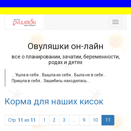
Toggle
navigat
Овуляшки он-лайн
все о планировании, зачатии, беременности,
родах и детях
... Ушла в себя... Вышла из себя... Была не в себе...
Пришла в себя... Зашибись находилась...
Корма для наших кисок
(current)
Стр.
11
из
11
1
2
3
...
9
10
11