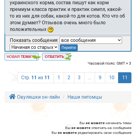
украинского корма, состав пишут как корм
премиум класса практик и практик симпл, какой-
то из них для собак, какой-то для котов. Кто что об
этом думает? Отзывов очень много было
положительных
Показать сообщения:
Часовой пояс: GMT + 3
(cur
Стр.
11
из
11
1
2
3
...
9
10
11
Овуляшки он-лайн
Наши питомцы
Вы
не можете
начинать темы
Вы
не можете
отвечать на сообщения
Вы
не можете
редактировать свои сообщения