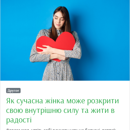
Другое
Як сучасна жінка може розкрити
свою внутрішню силу та жити в
радості
Дорога моя, уявіть собі ранкову каву на балконі, теплий