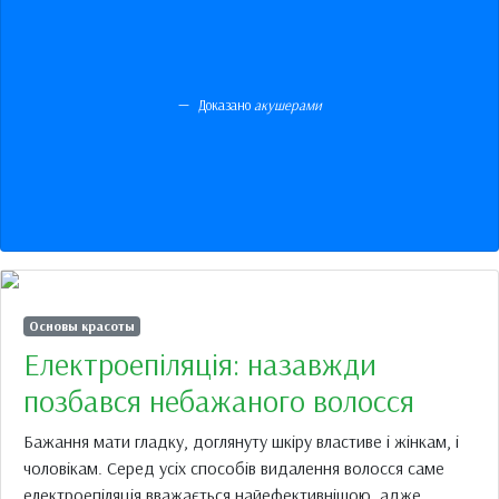
Доказано
акушерами
Основы красоты
Електроепіляція: назавжди
позбався небажаного волосся
Бажання мати гладку, доглянуту шкіру властиве і жінкам, і
чоловікам. Серед усіх способів видалення волосся саме
електроепіляція вважається найефективнішою, адже