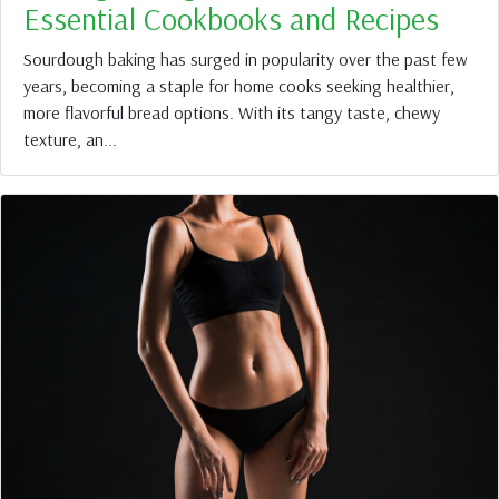
Essential Cookbooks and Recipes
Sourdough baking has surged in popularity over the past few
years, becoming a staple for home cooks seeking healthier,
more flavorful bread options. With its tangy taste, chewy
texture, an...