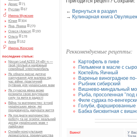
Пригодится рецепт? Сохрани:
Денис
71
Руслан
67
←
Вернуться в раздел
Имена Мужские
→
Кулинарная книга Овуляше
Юлия
304
Яна, Янина
270
Олеся (Алеся)
193
Ольга
178
Анна
152
Имена Женские
Реккомендуемые рецепты:
последние статьи:
Картофель в пиве
Nissan Leaf AZE0 24 кВт·ч —
твой тёплый и надёжный
Пельмени в масле с сыр
семейный электромобиль
Коктейль Яичный
Як обрати якісне дитяче
Варенье виноградное по-
харчування для малюка під
час війни: практичний
Рыбник сибирский
путівник для українських мам
Вишнево-миндальный мо
Як сучасна жінка може
Рыба, просоленная "под 
розкрити свою внутрішню
силу та жити в радості
Филе судака по-венгерск
Війна та материнство: історії
Голуби, фаршированные 
українських жінок, які
продовжують дарувати життя
Бабка бисквитная с виш
Як поєднати материнство,
роботу та не згоріти: реальний
досвід українських мам +
лайфхаки
Онлайн-консультация
Важно!
У Вас
дерматолога: преимущества
Тогд