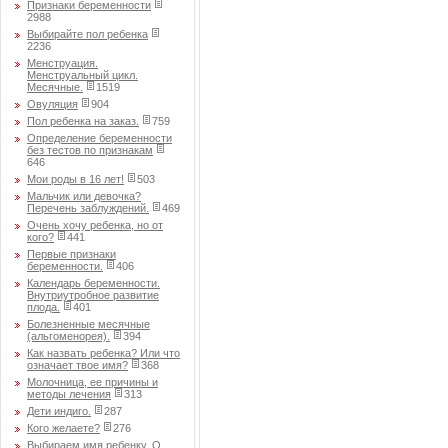
Признаки беременности
2988
Выбирайте пол ребенка
2236
Менструация.
Менструальный цикл.
Месячные.
1519
Овуляция
904
Пол ребенка на заказ.
759
Определение беременности
без тестов по признакам
646
Мои роды в 16 лет!
503
Мальчик или девочка?
Перечень заблуждений.
469
Очень хочу ребенка, но от
кого?
441
Первые признаки
беременности.
406
Календарь беременности.
Внутриутробное развитие
плода.
401
Болезненные месячные
(альгоменорея).
394
Как назвать ребенка? Или что
означает твое имя?
368
Молочница, ее причины и
методы лечения
313
Дети индиго.
287
Кого желаете?
276
Выбираем имя ребенку. О