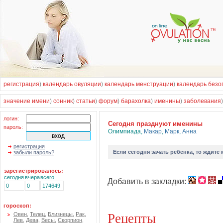
регистрация
)
календарь овуляции
)
календарь менструации
)
календарь безо
значение имени
)
сонник
)
статьи
)
форум
)
барахолка
)
именины
)
заболевания
логин:
Cегодня празднуют именины
пароль:
Олимпиада
,
Макар
,
Марк
,
Анна
регистрация
Если
сегодня зачать ребенка
, то ждите
забыли пароль?
зарегистрировалось:
сегодня
вчера
всего
Добавить в закладки:
0
0
174649
гороскоп:
Рецепты
Овен
,
Телец
,
Близнецы
,
Рак
,
Лев
,
Дева
,
Весы
,
Скорпион
,