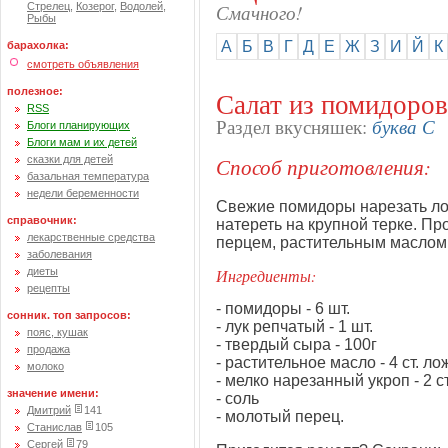
Смачного!
Стрелец
,
Козерог
,
Водолей
,
Рыбы
А
Б
В
Г
Д
Е
Ж
З
И
Й
К
барахолка:
смотреть объявления
полезное:
Салат из помидоров
RSS
буква С
Раздел вкусняшек:
Блоги планирующих
Блоги мам и их детей
Способ приготовления:
сказки для детей
базальная температура
недели беременности
Свежие помидоры нарезать ло
справочник:
натереть на крупной терке. П
лекарственные средства
перцем, растительным маслом.
заболевания
Ингредиенты:
диеты
рецепты
- помидоры - 6 шт.
сонник. топ запросов:
- лук репчатый - 1 шт.
пояс, кушак
- твердый сыра - 100г
продажа
- растительное масло - 4 ст. ло
молоко
- мелко нарезанный укроп - 2 с
значение имени:
- соль
Дмитрий
141
- молотый перец.
Станислав
105
Сергей
79