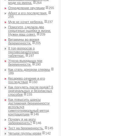
моде на имена.
264
Определение овуляции
255
Аборт и его последствия.
255
Муж не хочет ребенка.
237
Помогите, сделала две
серьезные ошибки в жизни.
Нужен ваш совет.
209
Витамины во время
беременности.
205
8 топ-вопросов о
противозачаточных
таблетках.
197
Угроза выкидыша при
беременности.
190
Как стать донором спермы
189
Кесарево сечение и его
последствия
160
Как похудеть после родов? 6
оригинальных и безопасных
способов
155
Как повысить шансы
достижения беременности
используя
симптотермальный метод
контрацепции
146
Почему я не могу
забеременеть?
146
Тест на беременность.
145
Четыре группы крови
142