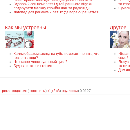
війни: практичний путівник для українських мам
Безплід
Здоровий сон немовлят і дітей раннього віку: як
та спо
подарувати малюку спокійні ночі та радісні дні
Сучасн
Логопед для ребенка 2 лет: когда пора обращаться
Как мы устроены
Другое
Каким образом взгляд на губы помогает понять, что
Nissan
говорят люди?
семей
Что такое менструальный цикл?
Як суч
Будова статевих клітин
та жит
Дом ин
рекламодателю
)
контакты
)
к1
,
к2
,
к3
)
овуляшки
) 0.0127