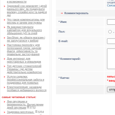
и возможности
шедев
Связа
Здоровий сон немовлят і дітей
раннього віку: як подарувати
малюку спокійні ночі та радісні
Комментировать
дні
Что такое компенсаторы для
* Имя:
ресниц и зачем они нужны
Як використовувати
хайлайтер для візуального
Пол:
-
збільшення губ та очей
SexShop: як обрати магазин і
не заплутатися у виборі
Е-mail:
Настоянка прополісу для
полоскання горла: наукові
факти, ефективність та
правильне застосування
Дом интернат для
* Комментарий:
престарелых и инвалидов
Топ детских стоматологий
Украины: где детям
действительно комфортно
пятьс
Услуги сиделки:
* Капча:
профессиональная забота и
* вв
поддержка для пожилых
Електроепіляція: назавжди
позбався небажаного волосся
самые читаемые статьи:
Дни овуляции и
беременность. Вычислении
дней овуляции
3732
Задержка месячных.
3254