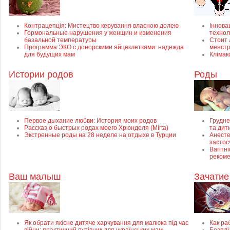
Контрацепція: Мистецтво керування власною долею
Інновац
Гормональные нарушения у женщин и изменения
технол
базальной температуры
Стоит 
Программа ЭКО с донорскими яйцеклетками: надежда
менст
для будущих мам
Клімак
Истории родов
Роды
Первое дыхание любви: История моих родов
Грудне
Рассказ о быстрых родах моего Хрюнделя (Mirta)
та дит
Экстренные роды на 28 неделе на отдыхе в Турции
Анесте
застос
Вагітні
рекоме
Ваш малыш
Зачатие
Як обрати якісне дитяче харчування для малюка під час
Как ра