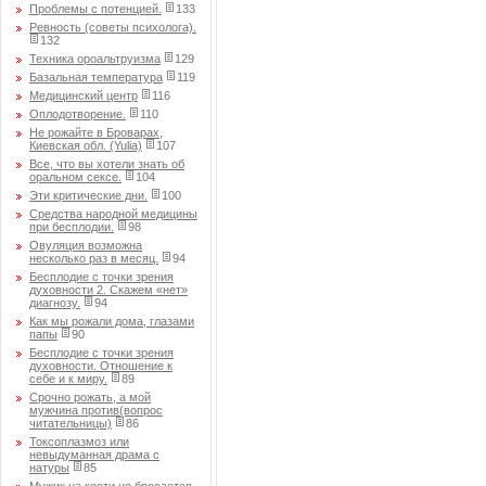
Проблемы с потенцией.
133
Ревность (советы психолога).
132
Техника ороальтруизма
129
Базальная температура
119
Медицинский центр
116
Оплодотворение.
110
Не рожайте в Броварах,
Киевская обл. (Yulia)
107
Все, что вы хотели знать об
оральном сексе.
104
Эти критические дни.
100
Средства народной медицины
при бесплодии.
98
Овуляция возможна
несколько раз в месяц.
94
Бесплодие с точки зрения
духовности 2. Скажем «нет»
диагнозу.
94
Как мы рожали дома, глазами
папы
90
Бесплодие с точки зрения
духовности. Отношение к
себе и к миру.
89
Срочно рожать, а мой
мужчина против(вопрос
читательницы)
86
Токсоплазмоз или
невыдуманная драма с
натуры
85