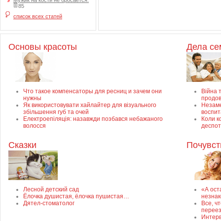
Мужик на кости не бросается.
85
список всех статей
Основы красоты
Дела с
Что такое компенсаторы для ресниц и зачем они
Війна т
нужны
продов
Як використовувати хайлайтер для візуального
Незаме
збільшення губ та очей
воспит
Електроепіляція: назавжди позбався небажаного
Коли к
волосся
деспот
Сказки
Почувст
Лесной детский сад
«А ост
Ёлочка душистая, ёлочка пушистая…
незнак
Дятел-стоматолог
Все, ч
перее
Интерв