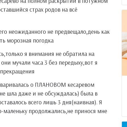
.кесарево на полном раскрытии в потужном
оставшийся страх родов на всё
чего неожиданного не предвещало,день как
уть морозная погодка
ись,только я внимания не обратила на
 они мучали часа 3 без передыху,вот я
х прекращения
оговаривалась о ПЛАНОВОМ кесаревом
не шла даже и не обсуждалась) была в
тавалось всего лишь 3 дня(наивная). Я
по-маленьку продолжались,не принося мне