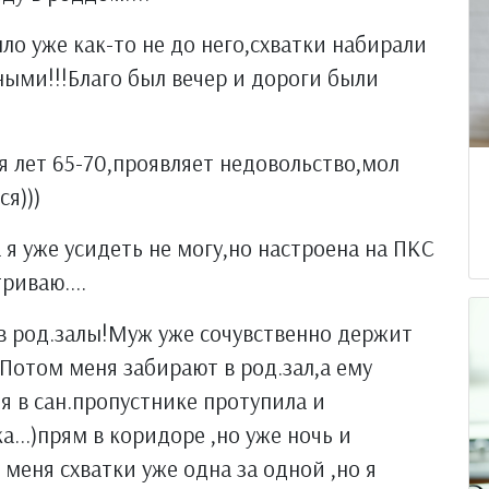
ло уже как-то не до него,схватки набирали
ными!!!Благо был вечер и дороги были
я лет 65-70,проявляет недовольство,мол
я)))
я уже усидеть не могу,но настроена на ПКС
риваю....
 в род.залы!Муж уже сочувственно держит
..Потом меня забирают в род.зал,а ему
я в сан.пропустнике протупила и
а...)прям в коридоре ,но уже ночь и
 меня схватки уже одна за одной ,но я