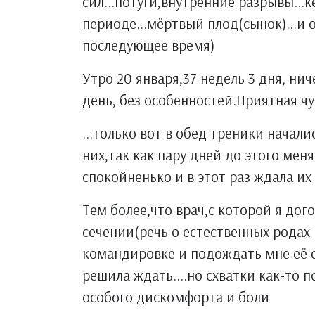
сил...потуги,внутренние разрывы..
периоде...мёртвый плод(сынок)...и 
последующее время)
Утро 20 января,37 недель 3 дня, ни
день, без особенностей.Приятная ч
...только вот в обед треники начал
них,так как пару дней до этого меня
спокойненько и в этот раз ждала и
Тем более,что врач,с которой я д
сечении(речь о естественных родах 
командировке и подождать мне её ос
решила ждать....но схватки как-то 
особого дискомфорта и боли