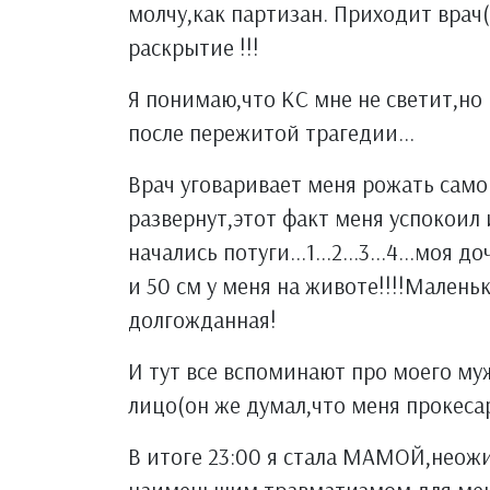
молчу,как партизан. Приходит врач(
раскрытие !!!
Я понимаю,что КС мне не светит,но в
после пережитой трагедии...
Врач уговаривает меня рожать само
развернут,этот факт меня успокоил 
начались потуги...1...2...3...4...мо
и 50 см у меня на животе!!!!Малень
долгожданная!
И тут все вспоминают про моего муж
лицо(он же думал,что меня прокесари
В итоге 23:00 я стала МАМОЙ,неожид