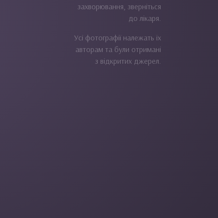
захворювання, зверніться
до лікаря.
Усі фотографії належать їх
авторам та були отримані
з відкритих джерел.