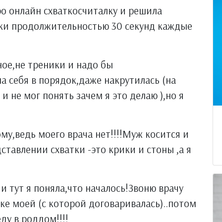
ро онлайн схваткосчиталку и решила
тки продолжительностью 30 секунд каждые
ное,не треники и надо бы
а себя в порядок,даже накрутилась (на
и не мог понять зачем я это делаю ),но я
ому,ведь моего врача нет!!!!Муж косится и
дставлении схватки -это крики и стоны ,а я
 и тут я поняла,что началось!Звоню врачу
ке моей (с которой договаривалась)..потом
еду в роддом!!!!