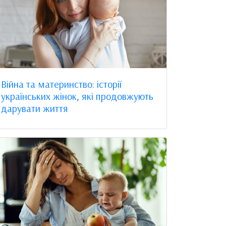
Війна та материнство: історії
українських жінок, які продовжують
дарувати життя