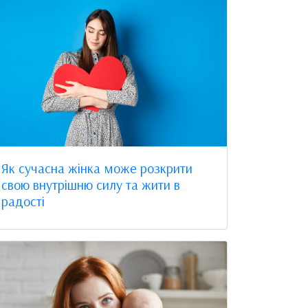
Як сучасна жінка може розкрити
свою внутрішню силу та жити в
радості