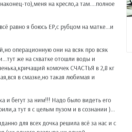
наконец-то),меня на кресло,а там....полное
сё равно я боюсь ЕР,с рубцом на матке...и
й,но операционную они на всяк про всяк
и...тут же на схватке отошли воды и
я доченька,кричащий комочек СЧАСТЬЯ в 2,8 кг
кая,вся в смазке,но такая любимая и
а и бегут за ним!!! Надо было видеть его
ли,а тут я с целым пузом и в сознании )...
анно для всех дочка решила всё за нас и с