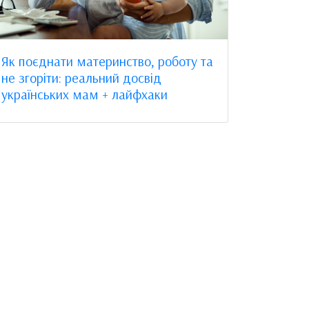
Як поєднати материнство, роботу та
не згоріти: реальний досвід
українських мам + лайфхаки