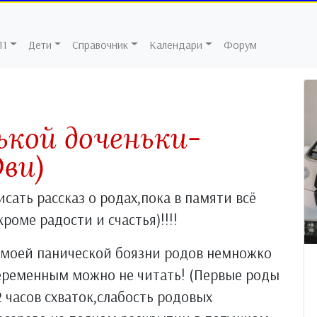
11
Дети
Справочник
Календари
Форум
ькой доченьки-
Ови)
исать рассказ о родах,пока в памяти всё
роме радости и счастья)!!!!
 моей панической боязни родов немножко
еременным можно не читать! (Первые роды
2 часов схваток,слабость родовых