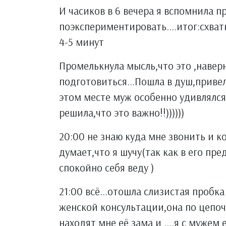
И часиков в 6 вечера я вспомнила п
поэкспериментировать....итог:схва
4-5 минут
Промелькнула мысль,что это ,навер
подготовиться...Пошла в душ,привел
этом месте муж особенно удивлялся 
решила,что это важно!!))))))
20:00 не знаю куда мне звонить и к
думает,что я шучу(так как в его пре
спокойно себя веду )
21:00 всё...отошла слизистая пробка
женской консультации,она по цепоч
находят мне её зама и ....я с мужем 