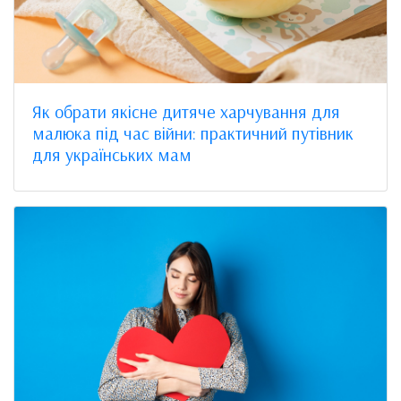
Як обрати якісне дитяче харчування для
малюка під час війни: практичний путівник
для українських мам