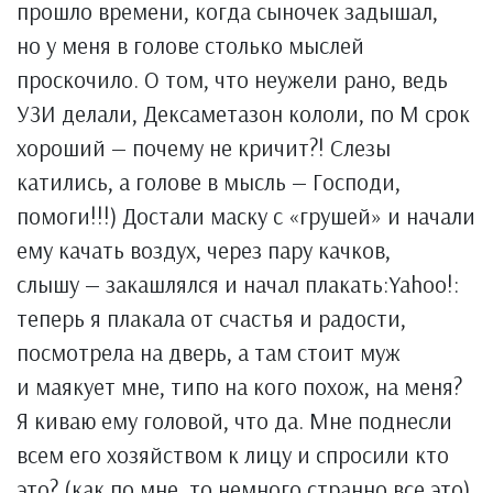
прошло времени, когда сыночек задышал,
но у меня в голове столько мыслей
проскочило. О том, что неужели рано, ведь
УЗИ делали, Дексаметазон кололи, по М срок
хороший — почему не кричит?! Слезы
катились, а голове в мысль — Господи,
помоги!!!) Достали маску с «грушей» и начали
ему качать воздух, через пару качков,
слышу — закашлялся и начал плакать:Yahoo!:
теперь я плакала от счастья и радости,
посмотрела на дверь, а там стоит муж
и маякует мне, типо на кого похож, на меня?
Я киваю ему головой, что да. Мне поднесли
всем его хозяйством к лицу и спросили кто
это? (как по мне, то немного странно все это),