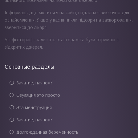
активного посилання на початкове джерело.
Інформація, що міститься на сайті, надається виключно для
ознайомлення. Якщо у вас виникли підозри на захворювання,
зверніться до лікаря.
Усі фотографії належать їх авторам та були отримані з
відкритих джерел.
Основные разделы
Зачатие, начнем?
Овуляция это просто
Эта менструация
Зачатие, начнем?
Долгожданная беременность