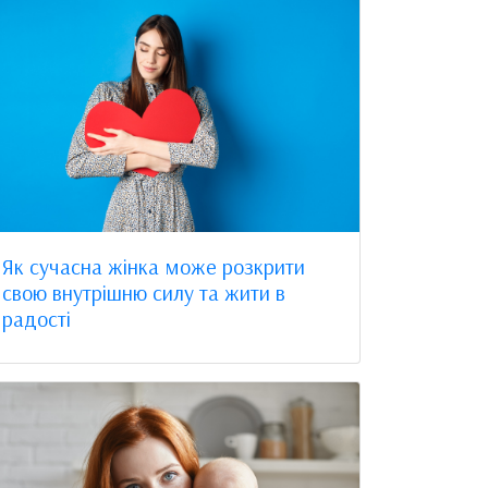
Як сучасна жінка може розкрити
свою внутрішню силу та жити в
радості