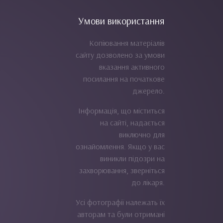
Умови використання
Копіювання матеріалів
сайту дозволено за умови
вказання активного
посилання на початкове
джерело.
Інформація, що міститься
на сайті, надається
виключно для
ознайомлення. Якщо у вас
виникли підозри на
захворювання, зверніться
до лікаря.
Усі фотографії належать їх
авторам та були отримані