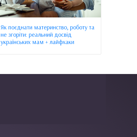
Як поєднати материнство, роботу та
не згоріти: реальний досвід
українських мам + лайфхаки