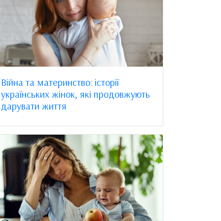
Війна та материнство: історії
українських жінок, які продовжують
дарувати життя