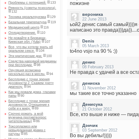
Проблемы с потенцией.
133
пожизне
Ревность (советы психолога).
132
вероника
Техника ороальтруизма
129
22 June 2013
Базальная температура
119
ьой2 денис самый самый))))я 
Медицинский центр
116
написано это правда)))да))....
Оплодотворение.
110
Не рожайте в Броварах,
Denis
Киевская обл. (Yulia)
107
05 March 2013
Все, что вы хотели знать об
to4no vsjo na 90 % :))
оральном сексе.
104
Эти критические дни.
100
Средства народной медицины
денис
при бесплодии.
98
08 February 2013
Овуляция возможна
Не правда с удачей а все ос
несколько раз в месяц.
94
Бесплодие с точки зрения
дениска
духовности 2. Скажем «нет»
диагнозу.
94
11 November 2012
Как мы рожали дома, глазами
мы такие все точно указанно
папы
90
Бесплодие с точки зрения
Денисука
духовности. Отношение к
себе и к миру.
89
21 October 2012
Срочно рожать, а мой
Все, кто выше и ниже — пид
мужчина против(вопрос
читательницы)
86
Дэнчик
Токсоплазмоз или
03 September 2012
невыдуманная драма с
натуры
85
Во вы дебилы!)))))