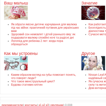
Ваш малыш
Зачатие
Як обрати якісне дитяче харчування для малюка
Как работае
під час війни: практичний путівник для українських
Безплідність 
мам
діагностика 
Здоровий сон немовлят і дітей раннього віку: як
Сучасні мет
подарувати малюку спокійні ночі та радісні дні
Логопед для ребенка 2 лет: когда пора
обращаться
Как мы устроены
Другое
Каким образом взгляд на губы помогает понять,
Nissan Leaf 
что говорят люди?
надёжный с
Что такое менструальный цикл?
Як сучасна ж
Будова статевих клітин
силу та жити
Дом интерна
рекламодателю
)
контакты
)
к1
,
к2
,
к3
)
овуляшки
) 0.008