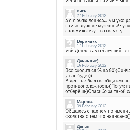
меня он самый, самый!!! Мой 
инга
27 February 2012
а я люблю дениса... мы уже р
самые лучшие мужчины! чуткие
своему котику... но не могу...
Вероника
17 February 2012
мой Денис-самый лучший! оч
Дениииис)
16 February 2012
Все сходиться % на 90))Сейч
у нас будет))
В детстве был не общительны
противоположность))Погулять 
отберёшь)Спасибо за такой с
Марина
09 February 2012
Общаюсь с парнем по имени Д
сходства с тем что написано((
Денис