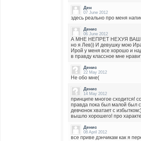
Ден
07 June 2012
здесь реально про меня напи
Денис
06 June 2012
А МНЕ НЕПРЕТ НЕХУЯ ВАШЕ(((
но я Лев)) И девушку мою Ира
Ирой у меня все хорошо и над
в правду классное мне нравит
Денис
22 May 2012
Не обо мне(
Денис
14 May 2012
принципе многое сходится! со
правда пока был малой был с
девчонок хватает с избытком:
вышло хорошего! про характе
Денис
08 April 2012
все приве дэнчикам как я пе