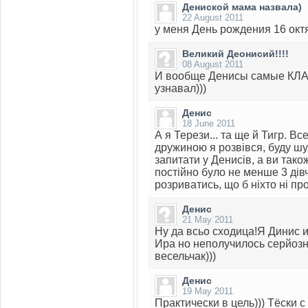
Дениской мама назвала)
22 August 2011
у меня День рождения 16 окт
Великий Деонисий!!!!
08 August 2011
И вообще Денисы самые КЛА
узнавал)))
Денис
18 June 2011
А я Терези... та ще й Тигр. 
дружиною я розвівся, буду шу
запитати у Денисів, а ви тако
постійно було не менше 3 дів
розриватись, що б ніхто ні про
Денис
21 May 2011
Ну да всьо сходица!Я Динис и
Ира но неполучилось серйозн
весельчак)))
Денис
19 May 2011
Практически в цель))) Тёски 