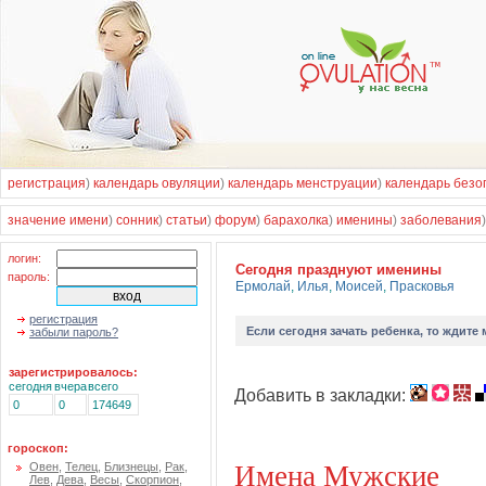
регистрация
)
календарь овуляции
)
календарь менструации
)
календарь безо
значение имени
)
сонник
)
статьи
)
форум
)
барахолка
)
именины
)
заболевания
логин:
Cегодня празднуют именины
пароль:
Ермолай
,
Илья
,
Моисей
,
Прасковья
регистрация
Если
сегодня зачать ребенка
, то ждите
забыли пароль?
зарегистрировалось:
сегодня
вчера
всего
Добавить в закладки:
0
0
174649
гороскоп:
Имена Мужские
Овен
,
Телец
,
Близнецы
,
Рак
,
Лев
,
Дева
,
Весы
,
Скорпион
,