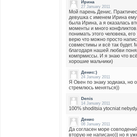
Ирина
27 January 2011
Мой парень Денис. Практичес
девушка с именем Ирина ему 
была Ирина, а я оказалась в
моменты и много конфликтов,
понимать этого человека, его
верю что можно просто написа
совместимы и всё так будет.
благодаря нашей любви понял
компрмиссы. И я знаю что вс
хорошие мальчики)
Денис:)
24 January 2011
Я Овен по знаку зодиака, но о
стремлюсь меняться))
Denis
14 January 2011
100% shoditsia ytocniat nebydy
Денис
08 January 2011
Да согласен море совподений
вторую не написано)) но я уж