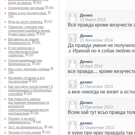
моде на имена.
264
Определение овуляции
255
Аборт и его последствия.
Денис
255
12 March 2015
Муж не хочет ребенка.
237
Всё правда кроме везучести 
Помогите, сделала две
серьезные ошибки в жизни.
Нужен ваш совет.
209
Денис
Витамины во время
21 November 2014
беременности.
205
Да правда уменя не получил
8 топ-вопросов о
.с Ириной но я собак люблю 
противозачаточных
таблетках.
197
Угроза выкидыша при
Денис
беременности.
190
18 April 2014
Как стать донором спермы
все правда.... кроме везучести
189
Кесарево сечение и его
последствия
160
денис
12 December 2013
Как похудеть после родов? 6
оригинальных и безопасных
а мне никогда не визет а ост
способов
155
Как повысить шансы
Денис
достижения беременности
используя
10 December 2013
симптотермальный метод
Всем хай тут всьо правда тол
контрацепции
146
Почему я не могу
забеременеть?
146
денис
Тест на беременность.
145
22 September 2013
я хуею про ирку правда!а та
Четыре группы крови
142