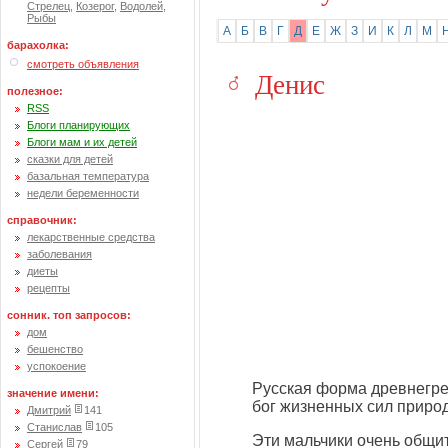
Стрелец
,
Козерог
,
Водолей
,
Рыбы
А
Б
В
Г
Д
Е
Ж
З
И
К
Л
М
барахолка:
смотреть объявления
Денис
полезное:
RSS
Блоги планирующих
Блоги мам и их детей
сказки для детей
базальная температура
недели беременности
справочник:
лекарственные средства
заболевания
диеты
рецепты
сонник. топ запросов:
дом
бешенство
успокоение
Русская форма древнегре
значение имени:
бог жизненных сил природ
Дмитрий
141
Станислав
105
Эти мальчики очень общит
Сергей
79