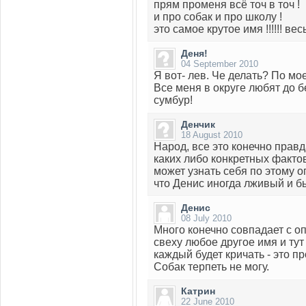
прям променя всё точ в точ !
и про собак и про школу !
это самое крутое имя !!!!!! вес
Деня!
04 September 2010
Я вот- лев. Че делать? По мо
Все меня в округе любят до бе
сумбур!
Денчик
18 August 2010
Народ, все это конечно правд
каких либо конкретных факто
может узнать себя по этому 
что Денис иногда лживый и 
Денис
08 July 2010
Много конечно совпадает с о
свеху любое другое имя и ту
каждый будет кричать - это пр
Собак терпеть не могу.
Катрин
22 June 2010