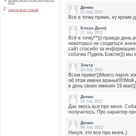
Мужик на кости не бросается.
85
Денис
список всех статей
22 July 2012
Все в точку прямо, ну кроме д
Клоун Деся)
17 July 2012
Всё в точку**))) правда день р
некоторых не сходиться знач
сайт спасибо за информацию 
собачка Пудель Баксик))) мы 
Злата
10 July 2012
Всем привет))Моего парня зов
об этом имени враньё!!!!!Мой
в день своих именин 19 мая)))
Денис
04 July 2012
Дак зжесь все про меня. Соба
получилось. Про характер пря
Денис
04 July 2012
Нихуя, это все про мнея..)