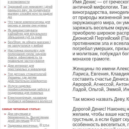
Имя Денис — от греческог
и возможности
античной мифологии. Так 
Здоровий сон немовлят і дітей
раннього віку: як подарувати
виноградарства, винодели
малюку спокійні ночі та радісні
от природы жизненной эн
дні
Что такое компенсаторы для
окружающего мира, он ум
ресниц и зачем они нужны
заряжать весельем окруж
Як використовувати
приобрело широкое распр
хайлайтер для візуального
збільшення губ та очей
Дионисий Пергийский (Па
SexShop: як обрати магазин і
противником зла и всевла
не заплутатися у виборі
погребал умерших, призы
Настоянка прополісу для
и молитвам, побуждал бо
полоскання горла: наукові
факти, ефективність та
монахов грамоте.
правильне застосування
Дом интернат для
Женщины по имени Алекса
престарелых и инвалидов
Лариса, Евгения, Клавдия
Топ детских стоматологий
Украины: где детям
составить счастье Дениса
действительно комфортно
Авророй, Агнессой, Антон
Услуги сиделки:
Ладой, Ольгой, Эммой, Ин
профессиональная забота и
поддержка для пожилых
Електроепіляція: назавжди
Так можно назвать Деву, К
позбався небажаного волосся
Дорогой Денис! Наконец 
самые читаемые статьи:
желаем, чтобы ваше наст
Дни овуляции и
беременность. Вычислении
грустным, а если будет ск
дней овуляции
3732
особенность веселиться, п
Задержка месячных.
3254