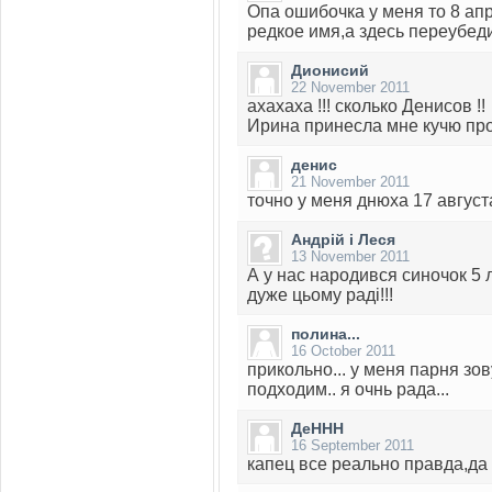
Опа ошибочка у меня то 8 ап
редкое имя,а здесь переубеди
Дионисий
22 November 2011
ахахаха !!! сколько Денисов !!
Ирина принесла мне кучю проб
денис
21 November 2011
точно у меня днюха 17 август
Андрій і Леся
13 November 2011
А у нас народився синочок 5 
дуже цьому раді!!!
полина...
16 October 2011
прикольно... у меня парня зов
подходим.. я очнь рада...
ДеННН
16 September 2011
капец все реально правда,да