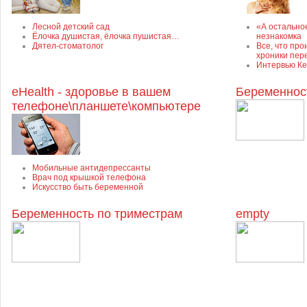
Лесной детский сад
«А остально
Ёлочка душистая, ёлочка пушистая…
незнакомка
Дятел-стоматолог
Все, что про
хроники пер
Интервью Ке
eHealth - здоровье в вашем
Беременнос
телефоне\планшете\компьютере
Мобильные антидепрессанты
Врач под крышкой телефона
Искусство быть беременной
Беременность по триместрам
empty