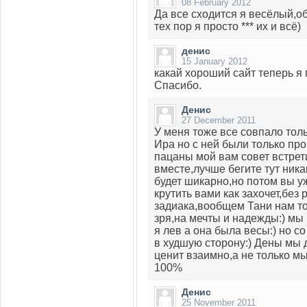
08 February 2012
Да все сходится я весёлый,о
тех пор я просто *** их и всё)
денис
15 January 2012
какай хороший сайт теперь я
Спасибо.
Денис
27 December 2011
У меня тоже все совпало тол
Ира но с ней были только пр
пацаны мой вам совет встрет
вместе,лучше бегите тут ника
будет шикарно,но потом вы у
крутить вами как захочет,без 
задиака,вообщем Тани нам то
зря,на мечты и надежды:) мы
я лев а она была весы:) но 
в худшую сторону:) Дены мы 
ценит взаимно,а не только мы
100%
Денис
25 November 2011