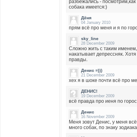
разбежались - посмотрим,как 
собака имеется:)
Дёня
04 January 2010
прям всё про меня и я по гороск
sky_line
28 December 2009
Сложно жить с таким именем,
накатывает депрессняк. Хотя
правды.
Денис =)))
21 December 2009
хех я в шоке почти всё про м
ДЕНИС!
19 December 2009
всё правда про иеня по гороск
Денис
16 November 2009
Меня зовут Денис, у меня всё
много собак, по знаку зодиака