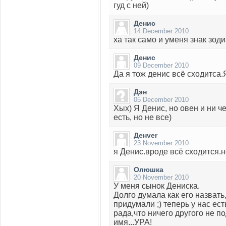
гуд с ней)
Денис
14 December 2010
ха так само и уменя знак зоди
Денис
09 December 2010
Да я тож денис всё сходитса.
Дэн
05 December 2010
Хых) Я Денис, но овен и ни че
есть, но не все)
Денver
23 November 2010
я Денис.вроде всё сходится.но
Олюшка
20 November 2010
У меня сынок Дениска.
Долго думала как его назвать
придумали ;) теперь у нас ест
рада,что ничего другого не по
имя...УРА!