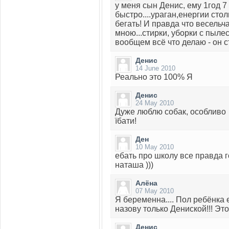
у меня сын Денис, ему 1год 7 м
быстро....ураган,енергии сто
бегать! И правда что весельча
мною...стирки, уборки с пыле
вообщем всё что делаю - он с
Денис
14 June 2010
Реально это 100% Я
Денис
24 May 2010
Дуже люблю собак, особливо
їбати!
Ден
10 May 2010
ебать про школу все правда г
наташа )))
Алёна
07 May 2010
Я беременна.... Пол ребёнка 
назову только Дениской!!! Эт
Денис