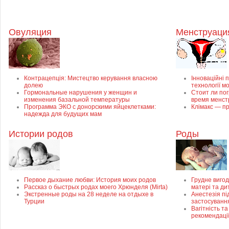
Овуляция
Менструация
Контрацепція: Мистецтво керування власною
Інноваційні п
долею
технології м
Гормональные нарушения у женщин и
Стоит ли пог
изменения базальной температуры
время менст
Программа ЭКО с донорскими яйцеклетками:
Клімакс — пр
надежда для будущих мам
Истории родов
Роды
Первое дыхание любви: История моих родов
Грудне вигод
Рассказ о быстрых родах моего Хрюнделя (Mirta)
матері та ди
Экстренные роды на 28 неделе на отдыхе в
Анестезія пі
Турции
застосуванн
Вагітність та
рекомендаці