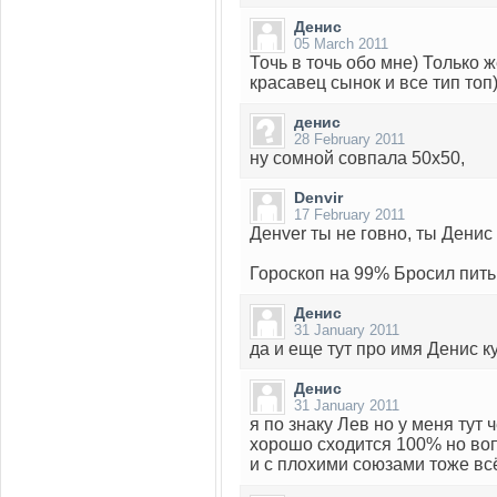
Денис
05 March 2011
Точь в точь обо мне) Только 
красавец сынок и все тип топ)
денис
28 February 2011
ну сомной совпала 50х50,
Denvir
17 February 2011
Денver ты не говно, ты Денис з
Гороскоп на 99% Бросил пить,
Денис
31 January 2011
да и еще тут про имя Денис к
Денис
31 January 2011
я по знаку Лев но у меня тут 
хорошо сходится 100% но воп
и с плохими союзами тоже вс