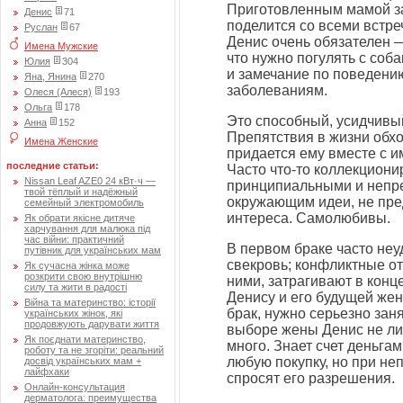
Приготовленным мамой за
Денис
71
поделится со всеми встре
Руслан
67
Денис очень обязателен —
Имена Мужские
что нужно погулять с соба
Юлия
304
и замечание по поведени
Яна, Янина
270
заболеваниям.
Олеся (Алеся)
193
Ольга
178
Это способный, усидчивый
Анна
152
Препятствия в жизни обхо
Имена Женские
придается ему вместе с и
последние статьи:
Часто что-то коллекцион
Nissan Leaf AZE0 24 кВт·ч —
принципиальными и непр
твой тёплый и надёжный
окружающим идеи, не пре
семейный электромобиль
интереса. Самолюбивы.
Як обрати якісне дитяче
харчування для малюка під
час війни: практичний
В первом браке часто не
путівник для українських мам
свекровь; конфликтные 
Як сучасна жінка може
розкрити свою внутрішню
ними, затрагивают в конц
силу та жити в радості
Денису и его будущей жене
Війна та материнство: історії
брак, нужно серьезно зан
українських жінок, які
продовжують дарувати життя
выборе жены Денис не ли
Як поєднати материнство,
много. Знает счет деньгам
роботу та не згоріти: реальний
любую покупку, но при не
досвід українських мам +
лайфхаки
спросят его разрешения.
Онлайн-консультация
дерматолога: преимущества