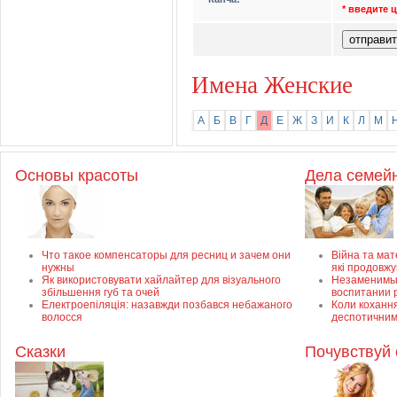
* введите
Имена Женские
А
Б
В
Г
Д
Е
Ж
З
И
К
Л
М
Основы красоты
Дела семей
Что такое компенсаторы для ресниц и зачем они
Війна та мате
нужны
які продовж
Як використовувати хайлайтер для візуального
Незаменимый
збільшення губ та очей
воспитании 
Електроепіляція: назавжди позбався небажаного
Коли кохання
волосся
деспотичним
Сказки
Почувствуй 