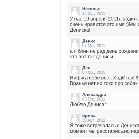
Наталья
13 May 2011
У нас 19 апреля 2011г. родил
очень нравится это имя :)Мы 
Дениска!
Денис
07 May 2011
а я блин не рад день рождени
что вот так денисы
Ден
03 May 2011
Нифига себе всё сХодИтся!!!!
Вранья нет но токо про собак
Алесандра
03 May 2011
Люблю Дениса**
ирина
30 April 2011
Я тоже встречалась с Денисо
момент мы расстались,но над