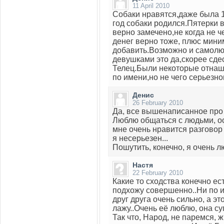
11 April 2010
Собаки нравятся,даже была 14
год собаки родился.Пятерки 
верно замечено,не когда не ч
денег верно тоже, плюс мини
добавить.Возможно и самолю
девушками это да,скорее сде
Телец.Были некоторые отнаш
по имени,но не чего серьезно
Денис
26 February 2010
Да, все вышенаписанное про
Люблю общаться с людьми, ос
мне очень нравится разговор 
я несерьезен...
Пошутить, конечно, я очень л
Настя
22 February 2010
Какие то сходства конечно ес
подхожу совершенно..Ни по и
друг друга очень сильно, а эт
лажу..Очень её люблю, она су
Так что, Народ, не паремся, 