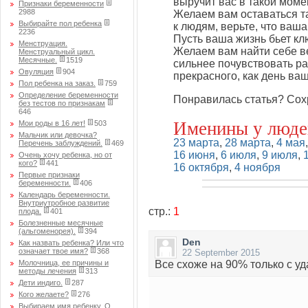
выручит вас в такой момен
Признаки беременности
2988
Желаем вам оставаться т
Выбирайте пол ребенка
к людям, верьте, что ваша
2236
Пусть ваша жизнь бьет кл
Менструация.
Желаем вам найти себе в
Менструальный цикл.
Месячные.
1519
сильнее почувствовать ра
Овуляция
904
прекрасного, как день ва
Пол ребенка на заказ.
759
Определение беременности
Понравилась статья? Сох
без тестов по признакам
646
Именины у люде
Мои роды в 16 лет!
503
Мальчик или девочка?
23 марта
,
28 марта
,
4 мая
Перечень заблуждений.
469
16 июня
,
6 июля
,
9 июля
,
Очень хочу ребенка, но от
кого?
441
16 октября
,
4 ноября
Первые признаки
беременности.
406
Календарь беременности.
Внутриутробное развитие
стр.:
1
плода.
401
Болезненные месячные
(альгоменорея).
394
Den
Как назвать ребенка? Или что
означает твое имя?
368
22 September 2015
Молочница, ее причины и
Все схоже на 90% только с уд
методы лечения
313
Дети индиго.
287
Кого желаете?
276
Выбираем имя ребенку. О