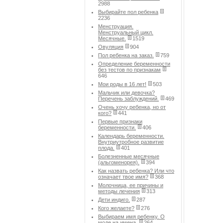
2988
Выбирайте пол ребенка
2236
Менструация.
Менструальный цикл.
Месячные.
1519
Овуляция
904
Пол ребенка на заказ.
759
Определение беременности
без тестов по признакам
646
Мои роды в 16 лет!
503
Мальчик или девочка?
Перечень заблуждений.
469
Очень хочу ребенка, но от
кого?
441
Первые признаки
беременности.
406
Календарь беременности.
Внутриутробное развитие
плода.
401
Болезненные месячные
(альгоменорея).
394
Как назвать ребенка? Или что
означает твое имя?
368
Молочница, ее причины и
методы лечения
313
Дети индиго.
287
Кого желаете?
276
Выбираем имя ребенку. О
моде на имена.
264