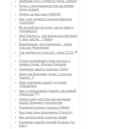
Нелегкий путь к Радости (Дочь солнца)
Роды с секундомером или как Кефир
дочку рожала
Родить за два часа (ЛАИНА)
Как у нас родился сыночек Ванечка
(Listochek)
Во второй раз на роды, как на работу
(semiglazka)
Моя Прелесть, или марлезонский балет
в трех частях... (Люба)
Вымоленное, выстраданное... такое
счастье (Кренделек)
Так рождается счастье! - роды ZUZU
1
Очень подробный отзыв-рассказ о
первых родах -Ирочка Хорошая
Рождение нашего сыночка (Хо4у)
Ария для Вероники, роды с голосом
(marina_7)
День рождения нашей гугусинки
(Virtualo4ka)
Как я стала мамой (самой счастливой)
(Желочка)
1
Анапа-город детства,или рождение
нашего Владика (тюльпанчик)
Рождение второго сыночка (Мили)
Быстрые роды Красавицы (Frenchy)
Как родился мой сыночек (letala)
Рождение нашей сладкой булочки (ice
baby)