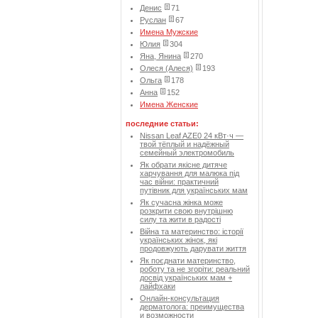
Денис
71
Руслан
67
Имена Мужские
Юлия
304
Яна, Янина
270
Олеся (Алеся)
193
Ольга
178
Анна
152
Имена Женские
последние статьи:
Nissan Leaf AZE0 24 кВт·ч —
твой тёплый и надёжный
семейный электромобиль
Як обрати якісне дитяче
харчування для малюка під
час війни: практичний
путівник для українських мам
Як сучасна жінка може
розкрити свою внутрішню
силу та жити в радості
Війна та материнство: історії
українських жінок, які
продовжують дарувати життя
Як поєднати материнство,
роботу та не згоріти: реальний
досвід українських мам +
лайфхаки
Онлайн-консультация
дерматолога: преимущества
и возможности