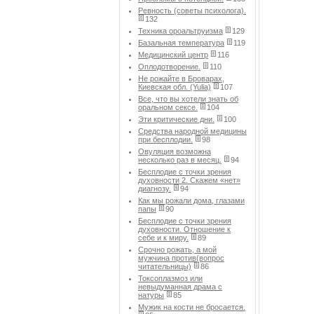
Ревность (советы психолога).
132
Техника ороальтруизма
129
Базальная температура
119
Медицинский центр
116
Оплодотворение.
110
Не рожайте в Броварах,
Киевская обл. (Yulia)
107
Все, что вы хотели знать об
оральном сексе.
104
Эти критические дни.
100
Средства народной медицины
при бесплодии.
98
Овуляция возможна
несколько раз в месяц.
94
Бесплодие с точки зрения
духовности 2. Скажем «нет»
диагнозу.
94
Как мы рожали дома, глазами
папы
90
Бесплодие с точки зрения
духовности. Отношение к
себе и к миру.
89
Срочно рожать, а мой
мужчина против(вопрос
читательницы)
86
Токсоплазмоз или
невыдуманная драма с
натуры
85
Мужик на кости не бросается.