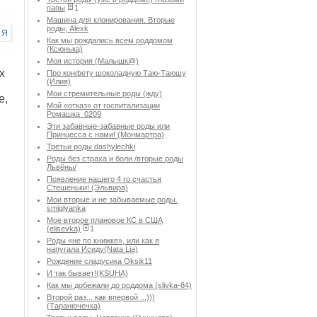
папы
1
Машина для клонирования. Вторые
роды, Alexk
Я
Как мы рождались всем роддомом
(Ксюнька)
Моя история (Малышк@)
х
Про конфету шоколадную Таю-Таюшу
(Илия)
Мои стремительные роды (жду)
е,
Мой «отказ» от госпитализации
Ромашка_0209
Эти забавные-забавные роды или
Принцесса с нами! (Монмартра)
Третьи роды dashylechki
Роды без страха и боли /вторые роды
Львёны/
Появление нашего 4 го счастья
Стешеньки! (Эльвира)
Мои вторые и не забываемые роды.
smiglyanka
Мое второе плановое КС в США
(elisevka)
1
Роды «не по книжке», или как я
напугала Исиду(Nata Lia)
Рождение сладусика Oksik11
И так бывает!(KSUHA)
Как мы добежали до роддома (slivka-84)
Второй раз... как впервой ...)))
(Таранючечка)