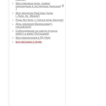
Мои плановые роды, плавно
перешедшие в экстренные (морская)
1
Моя звездочка Кристиан (роды
I_Hope_for_Miracle!)
Роды без боли :) (третьи роды Кисочки)
День рождения Манюньчика)))
(innusik0203)
Собеседование на самую лучшую
работу в мире! (Котошарик)
Мои приключения в РД (Ния)
все рассказы о родах