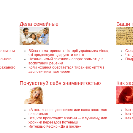
Дела семейные
Ваши 
зачем они
Війна та материнство: історії українських жінок,
Съе
які продовжують дарувати життя
Что 
ального
Незаменимый союзник и опора: роль отца в
Под
воспитании ребенка
ебажаного
Коли кохання обертається тиранією: життя з
деспотичним партнером
Почувствуй себя знаменитостью
Как з
«А остальное в дневнике» или наша знакомая
Как
незнакомка
Как 
Все, что происходит в жизни — к лучшему, или
Как 
хроники переездов Котёныш
Интервью Кефир «До и после»