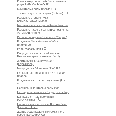
Когда вечер перестаёт быть томным...
роды РуДе СоНеЧкО
1
Мои вторые роды (monita411)
Третьи роды-первая доча (Зебрик)
1
Рождение второго чуда
(ЯнаНастоящаяМама)
Мое плановое кесарево KostochkaKiwi
Рождение нашего солнышка - сыночка
Артёмки!!! (inn@)
История рождения Эльвинки (Сафие)
Рождение Матвейки-воробейки
(Мариина)
Роды глазами папы
1
Как родился наш второй малыш.
Второе кесарево сечение. (lurdi)
Ждите нужных схваток (с) :)
(Стрежнева)
Мои роды на 34 неделе (Pita)
1
Путь к счастью, длиною в 42 недели
(mashe)
Рождение настоящего мужчины (Н ю ш
а)
Неожиданные вторые роды irkin
Неожиданно плановое Чудо (Smushka)
Как родился наш наследник
(GreyKardinal)
1
Появилась новая жизнь_Как это было
(НежностьLove)
Долгие роды нашего долгожданного
первенца (Lyubo4ka)