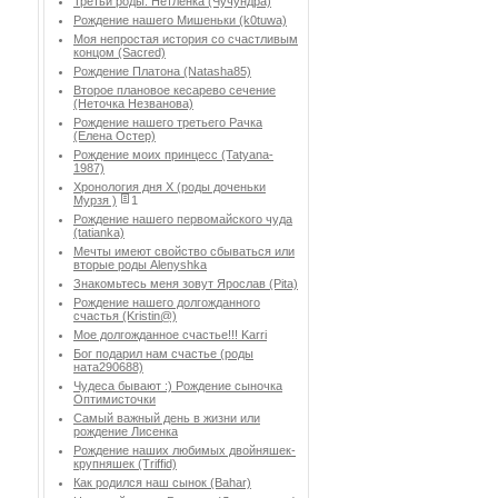
Третьи роды. Нетленка (Чучундра)
Рождение нашего Мишеньки (k0tuwa)
Моя непростая история со счастливым
концом (Sacred)
Рождение Платона (Natasha85)
Второе плановое кесарево сечение
(Неточка Незванова)
Рождение нашего третьего Рачка
(Елена Остер)
Рождение моих принцесс (Tatyana-
1987)
Хронология дня Х (роды доченьки
Мурзя )
1
Рождение нашего первомайского чуда
(tatianka)
Мечты имеют свойство сбываться или
вторые роды Аlenyshka
Знакомьтесь меня зовут Ярослав (Pita)
Рождение нашего долгожданного
счастья (Kristin@)
Мое долгожданное счастье!!! Karri
Бог подарил нам счастье (роды
ната290688)
Чудеса бывают :) Рождение сыночка
Оптимисточки
Cамый важный день в жизни или
рождение Лисенка
Рождение наших любимых двойняшек-
крупняшек (Triffid)
Как родился наш сынок (Bahar)