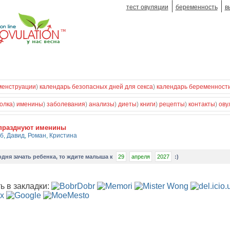
тест овуляции
беременность
в
менструации
)
календарь безопасных дней для секса
)
календарь беременност
олка
)
именины
)
заболевания
)
анализы
)
диеты
)
книги
)
рецепты
)
контакты
)
ову
празднуют именины
еб
,
Давид
,
Роман
,
Кристина
одня зачать ребенка
, то ждите малыша к
29
апреля
2027
:)
ь в закладки: