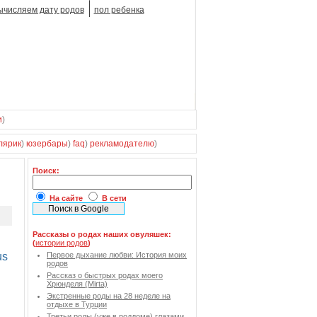
ычисляем дату родов
пол ребенка
и
)
лярик
)
юзербары
)
faq
)
рекламодателю
)
Поиск:
На сайте
В сети
Рассказы о родах наших овуляшек:
(
истории родов
)
Первое дыхание любви: История моих
родов
Рассказ о быстрых родах моего
Хрюнделя (Mirta)
Экстренные роды на 28 неделе на
отдыхе в Турции
Третьи роды (уже в роддоме) глазами