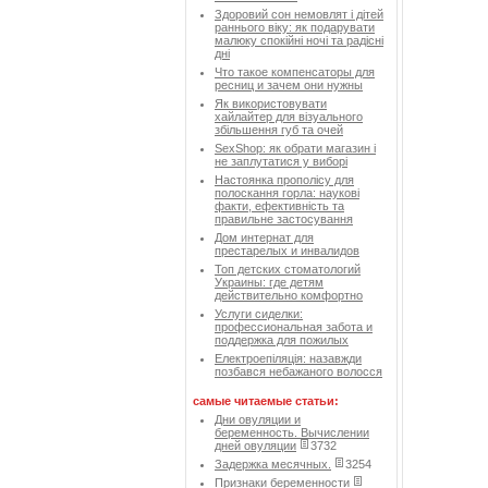
Здоровий сон немовлят і дітей
раннього віку: як подарувати
малюку спокійні ночі та радісні
дні
Что такое компенсаторы для
ресниц и зачем они нужны
Як використовувати
хайлайтер для візуального
збільшення губ та очей
SexShop: як обрати магазин і
не заплутатися у виборі
Настоянка прополісу для
полоскання горла: наукові
факти, ефективність та
правильне застосування
Дом интернат для
престарелых и инвалидов
Топ детских стоматологий
Украины: где детям
действительно комфортно
Услуги сиделки:
профессиональная забота и
поддержка для пожилых
Електроепіляція: назавжди
позбався небажаного волосся
самые читаемые статьи:
Дни овуляции и
беременность. Вычислении
дней овуляции
3732
Задержка месячных.
3254
Признаки беременности