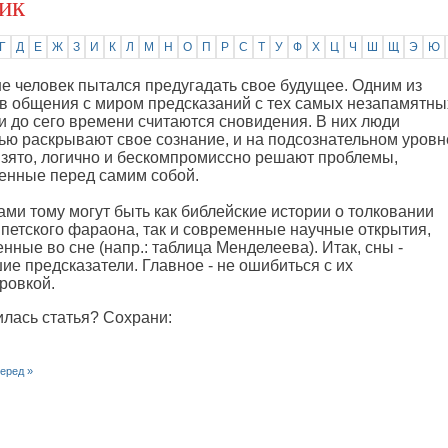
ик
Г
Д
Е
Ж
З
И
К
Л
М
Н
О
П
Р
С
Т
У
Ф
Х
Ц
Ч
Ш
Щ
Э
Ю
е человек пытался предугадать свое будущее. Одним из
в общения с миром предсказаний с тех самых незапамятны
и до сего времени считаются сновидения. В них люди
ью раскрывают свое сознание, и на подсознательном уровн
зято, логично и бескомпромиссно решают проблемы,
енные перед самим собой.
ми тому могут быть как библейские истории о толковании
ипетского фараона, так и современные научные открытия,
нные во сне (напр.: таблица Менделеева). Итак, сны -
ие предсказатели. Главное - не ошибиться с их
ровкой.
лась статья? Сохрани:
еред »