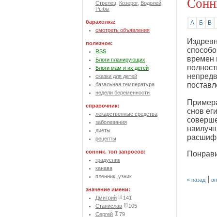
Сонн
Стрелец
,
Козерог
,
Водолей
,
Рыбы
барахолка:
А
Б
В
смотреть объявления
Издревн
полезное:
способо
RSS
времен 
Блоги планирующих
полност
Блоги мам и их детей
непредв
сказки для детей
поставл
базальная температура
недели беременности
Примера
справочник:
снов ег
лекарственные средства
соверше
заболевания
наилучш
диеты
расшиф
рецепты
сонник. топ запросов:
Понрави
градусник
канава
пленник, узник
|
« назад
вп
значение имени:
Дмитрий
141
Станислав
105
Сергей
79