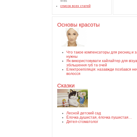
85
список всех статей
Основы красоты
Что такое компенсаторы для ресниц и 
нужны
Як використовувати хайлайтер для візу
збільшення губ та очей
Електроепіляція: назавжди позбався н
волосся
Сказки
Лесной детский сад
Ёлочка душистая, ёлочка пушистая…
Дятел-стоматолог