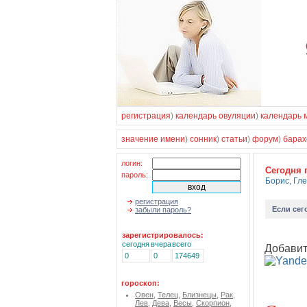
регистрация
)
календарь овуляции
)
календарь 
значение имени
)
сонник
)
статьи
)
форум
)
барах
логин:
Cегодня 
пароль:
Борис
,
Гл
регистрация
Если
сег
забыли пароль?
зарегистрировалось:
сегодня
вчера
всего
Добавит
0
0
174649
гороскоп:
Овен
,
Телец
,
Близнецы
,
Рак
,
Лев
,
Дева
,
Весы
,
Скорпион
,