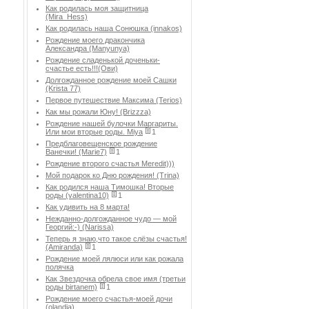
Как родилась моя защитница
(Mira_Hess)
Как родилась наша Сонюшка (innakos)
Рождение моего дракончика
Александра (Manyunya)
Рождение сладенькой доченьки-
счастье есть!!!(Ови)
Долгожданное рождение моей Сашки
(Krista 77)
Первое путешествие Максима (Terios)
Как мы рожали Юну! (Brizzza)
Рождение нашей булочки Маргариты.
Или мои вторые роды. Miya
1
Предблаговещенское рождение
Ванечки! (Marie7)
1
Рождение второго счастья Meredit)))
Мой подарок ко Дню рождения! (Trina)
Как родился наша Тимошка! Вторые
роды (valentina10)
1
Как удивить на 8 марта!
Нежданно-долгожданное чудо — мой
Георгий:-) (Narissa)
Теперь я знаю,что такое слёзы счастья!
(Amiranda)
1
Рождение моей лялюси или как рожала
полячка
Как Звездочка обрела свое имя (третьи
роды birtanem)
1
Рождение моего счастья-моей дочи
(olandia)