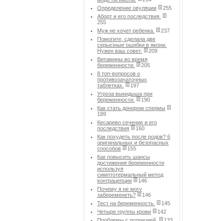
Определение овуляции
255
Аборт и его последствия.
255
Муж не хочет ребенка.
237
Помогите, сделала две
серьезные ошибки в жизни.
Нужен ваш совет.
209
Витамины во время
беременности.
205
8 топ-вопросов о
противозачаточных
таблетках.
197
Угроза выкидыша при
беременности.
190
Как стать донором спермы
189
Кесарево сечение и его
последствия
160
Как похудеть после родов? 6
оригинальных и безопасных
способов
155
Как повысить шансы
достижения беременности
используя
симптотермальный метод
контрацепции
146
Почему я не могу
забеременеть?
146
Тест на беременность.
145
Четыре группы крови
142
Проблемы с потенцией.
133