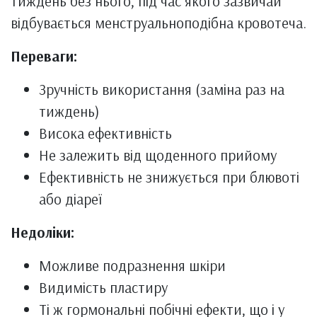
тиждень без нього, під час якого зазвичай
відбувається менструальноподібна кровотеча.
Переваги:
Зручність використання (заміна раз на
тиждень)
Висока ефективність
Не залежить від щоденного прийому
Ефективність не знижується при блювоті
або діареї
Недоліки:
Можливе подразнення шкіри
Видимість пластиру
Ті ж гормональні побічні ефекти, що і у