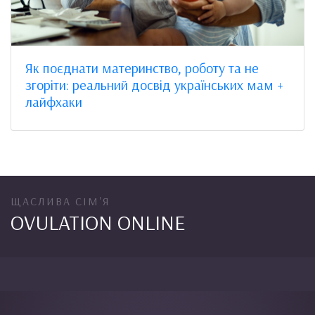
Як поєднати материнство, роботу та не
згоріти: реальний досвід українських мам +
лайфхаки
ЩАСЛИВА СІМ'Я
OVULATION ONLINE