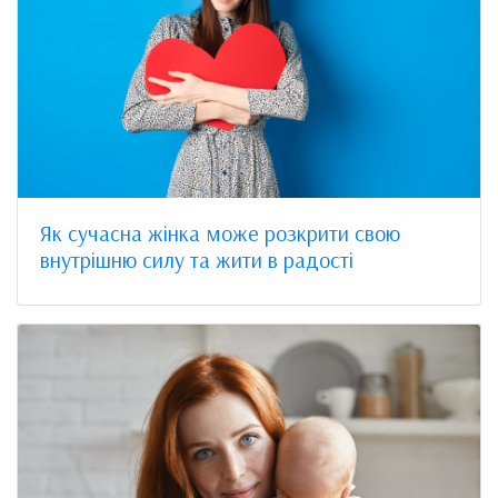
Як сучасна жінка може розкрити свою
внутрішню силу та жити в радості