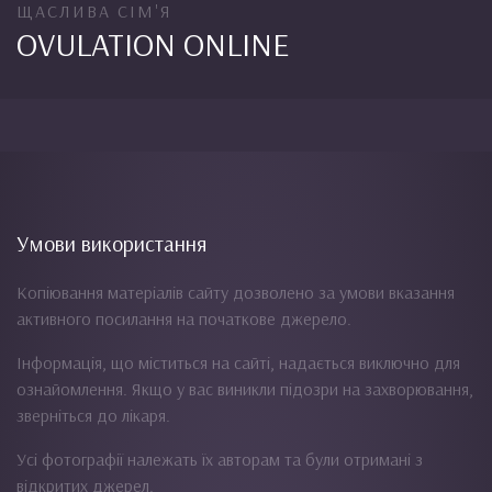
ЩАСЛИВА СІМ'Я
OVULATION ONLINE
Умови використання
Копіювання матеріалів сайту дозволено за умови вказання
активного посилання на початкове джерело.
Інформація, що міститься на сайті, надається виключно для
ознайомлення. Якщо у вас виникли підозри на захворювання,
зверніться до лікаря.
Усі фотографії належать їх авторам та були отримані з
відкритих джерел.