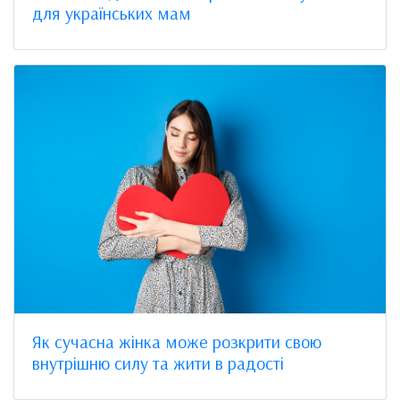
для українських мам
Як сучасна жінка може розкрити свою
внутрішню силу та жити в радості