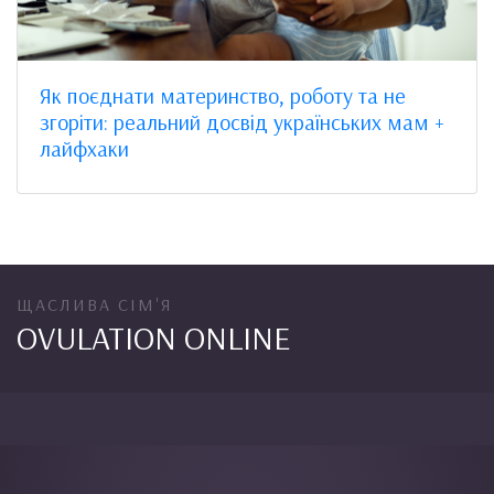
Як поєднати материнство, роботу та не
згоріти: реальний досвід українських мам +
лайфхаки
ЩАСЛИВА СІМ'Я
OVULATION ONLINE