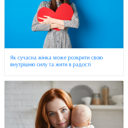
Як сучасна жінка може розкрити свою
внутрішню силу та жити в радості