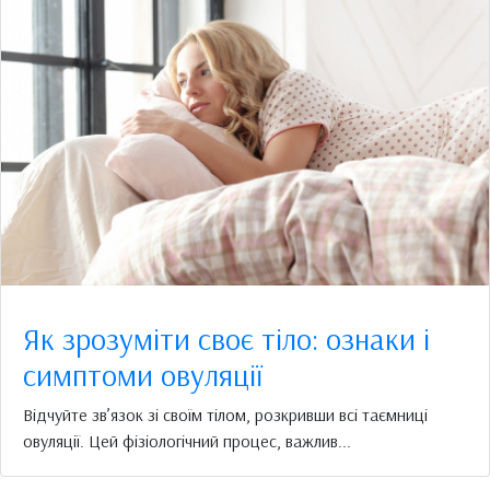
Як зрозуміти своє тіло: ознаки і
симптоми овуляції
Відчуйте зв’язок зі своїм тілом, розкривши всі таємниці
овуляції. Цей фізіологічний процес, важлив...