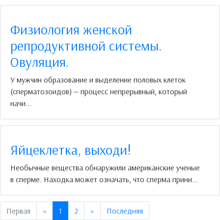
Физиология женской
репродуктивной системы.
Овуляция.
У мужчин образование и выделение половых клеток
(сперматозоидов) — процесс непрерывный, который
начи...
Яйцеклетка, выходи!
Необычные вещества обнаружили американские ученые
в сперме. Находка может означать, что сперма прини...
Предыдущая
Следующая
Первая
«
1
2
»
Последняя