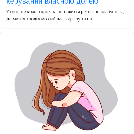
керування власною долею
У світі, де кожен крок нашого життя ретельно планується,
де ми контролюємо свій час, кар'єру та на...