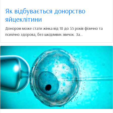
Як відбувається донорство
яйцеклітини
Донором може стати жінка від 18 до 35 років фізично та
психічно здорова, без шкідливих звичок. За...