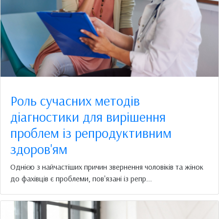
Роль сучасних методів
діагностики для вирішення
проблем із репродуктивним
здоров'ям
Однією з найчастіших причин звернення чоловіків та жінок
до фахівців є проблеми, пов'язані із репр...