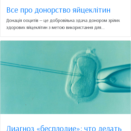
Все про донорство яйцеклітин
Донація ооцитів — це добровільна здача донором зрілих
здорових яйцеклітин з метою використання для...
Диагноз «бесплодие»: что делать