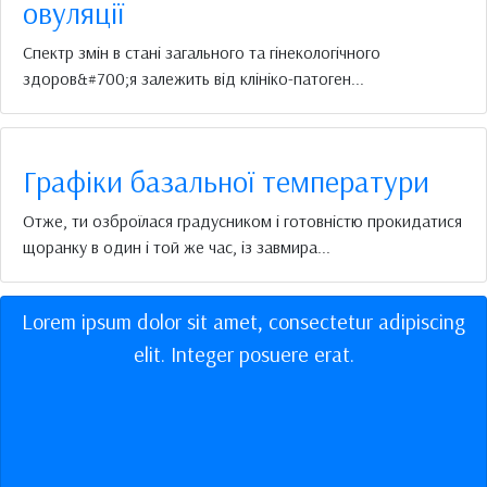
овуляції
Спектр змін в стані загального та гінекологічного
здоров&#700;я залежить від клініко-патоген...
Графіки базальної температури
Отже, ти озброїлася градусником і готовністю прокидатися
щоранку в один і той же час, із завмира...
Lorem ipsum dolor sit amet, consectetur adipiscing
elit. Integer posuere erat.