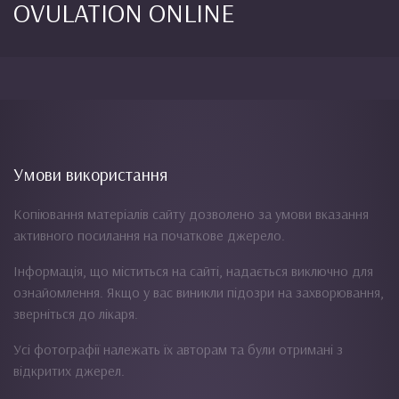
OVULATION ONLINE
Умови використання
Копіювання матеріалів сайту дозволено за умови вказання
активного посилання на початкове джерело.
Інформація, що міститься на сайті, надається виключно для
ознайомлення. Якщо у вас виникли підозри на захворювання,
зверніться до лікаря.
Усі фотографії належать їх авторам та були отримані з
відкритих джерел.