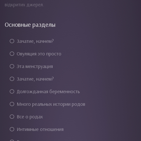
відкритих джерел.
Основные разделы
Зачатие, начнем?
Овуляция это просто
Эта менструация
Зачатие, начнем?
Долгожданная беременность
Много реальных истории родов
Все о родах
Интимные отношения