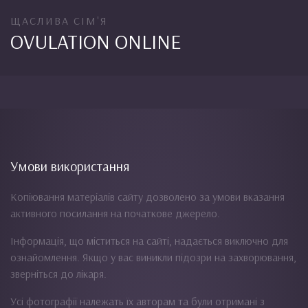
ЩАСЛИВА СІМ'Я
OVULATION ONLINE
Умови використання
Копіювання матеріалів сайту дозволено за умови вказання
активного посилання на початкове джерело.
Інформація, що міститься на сайті, надається виключно для
ознайомлення. Якщо у вас виникли підозри на захворювання,
зверніться до лікаря.
Усі фотографії належать їх авторам та були отримані з