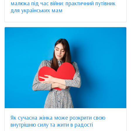
малюка під час війни: практичний путівник
для українських мам
Як сучасна жінка може розкрити свою
внутрішню силу та жити в радості