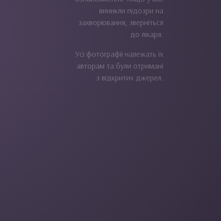
виникли підозри на
захворювання, зверніться
до лікаря.
Усі фотографії належать їх
авторам та були отримані
з відкритих джерел.