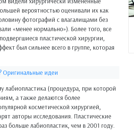
том видели хирургически измененные
большей вероятностью оценивали их как
оловину фотографий с влагалищами без
али «менее нормально»). Более того, все
 подвергшиеся пластической хирургии,
фект был сильнее всего в группе, которая
е? Оригинальные идеи
у лабиопластика (процедура, при которой
иям, а также делаются более
опулярной косметической хирургией,
орят авторы исследования. Пластические
раз больше лабиопластик, чем в 2001 году.