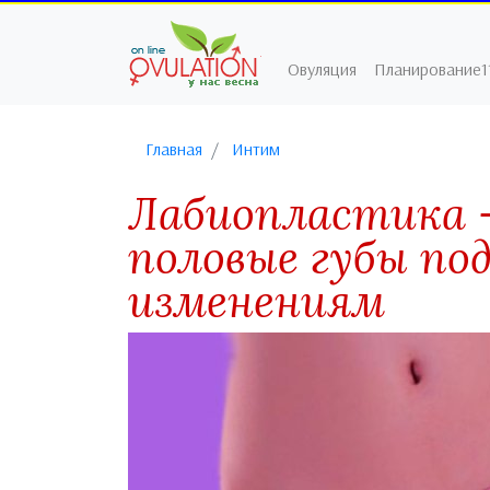
Овуляция
Планирование1
Главная
Интим
Лабиопластика 
половые губы по
изменениям