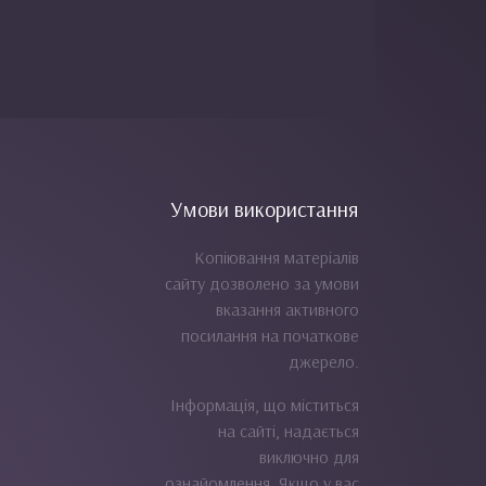
Умови використання
Копіювання матеріалів
сайту дозволено за умови
вказання активного
посилання на початкове
джерело.
Інформація, що міститься
на сайті, надається
виключно для
ознайомлення. Якщо у вас