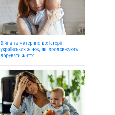
Війна та материнство: історії
українських жінок, які продовжують
дарувати життя