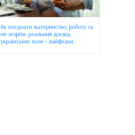
Як поєднати материнство, роботу та
не згоріти: реальний досвід
українських мам + лайфхаки