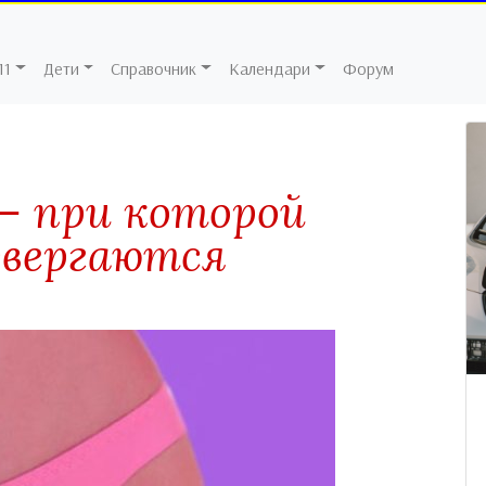
11
Дети
Справочник
Календари
Форум
— при которой
двергаются