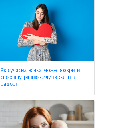
Як сучасна жінка може розкрити
свою внутрішню силу та жити в
радості