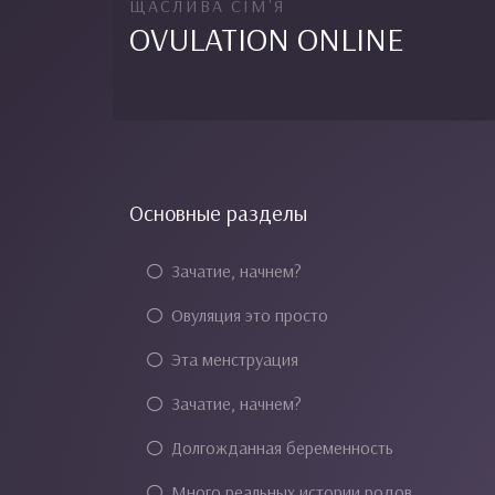
ЩАСЛИВА СІМ'Я
OVULATION ONLINE
Основные разделы
Зачатие, начнем?
Овуляция это просто
Эта менструация
Зачатие, начнем?
Долгожданная беременность
Много реальных истории родов