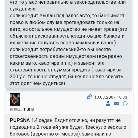
что-то у вас неправильно в законодательстве или
суждениях
если кредит выдан под залог авто, то банк имеет
право в любом случае претендовать только на
авто, на остальное имущество не имеет права (эти
объясняет рискованность кредитов для банков и
их желание получить первоначальный взнос)
если кредит потребительский-то вы несете
отсветсвенность своим имуществом (все равно
каким авто, квартира и т.п.) и зависит эта
ответсвенность от суммы кредита ( квартиру за
200 у.е. точно не отсудят, банку дешевле списать
этот долг чем судиться)
13.03.2007 18:33
anna_maria
PUPSNA
1,4 седан. Ездит отлично, ни разу ттт не
подводила. 2 года ей уже будет. Треснуло зеркало
боковое (вероятно от мороза), заменили по