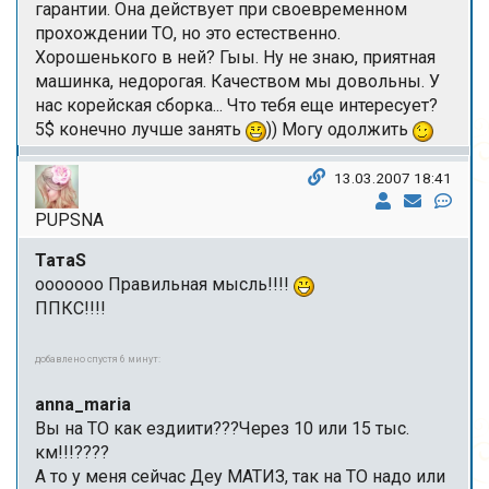
гарантии. Она действует при своевременном
прохождении ТО, но это естественно.
Хорошенького в ней? Гыы. Ну не знаю, приятная
машинка, недорогая. Качеством мы довольны. У
нас корейская сборка... Что тебя еще интересует?
5$ конечно лучше занять
)) Могу одолжить
13.03.2007 18:41
PUPSNA
ТатаS
ооооооо Правильная мысль!!!!
ППКС!!!!
добавлено спустя 6 минут:
anna_maria
Вы на ТО как ездиити???Через 10 или 15 тыс.
км!!!????
А то у меня сейчас Деу МАТИЗ, так на ТО надо или