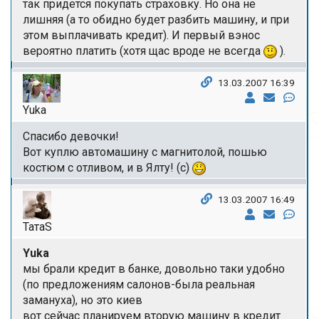
так придется покупать страховку. Но она не
лишняя (а то обидно будет разбить машину, и при
этом выплачивать кредит). И первый вэнос
вероятно платить (хотя щас вроде не всегда
).
13.03.2007 16:39
Yuka
Спасибо девочки!
Вот куплю автомашину с магнитолой, пошью
костюм с отливом, и в Ялту! (с)
13.03.2007 16:49
ТатаS
Yuka
мы брали кредит в банке, довольно таки удобно
(по предложениям салонов-была реальная
замануха), но это киев
вот сейчас планируем вторую машину в кредит