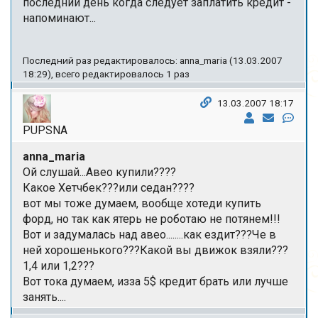
последний день когда следует заплатить кредит -
напоминают...
Последний раз редактировалось: anna_maria (13.03.2007
18:29), всего редактировалось 1 раз
13.03.2007 18:17
PUPSNA
anna_maria
Ой слушай...Авео купили????
Какое Хетчбек???или седан????
вот мы тоже думаем, вообще хотеди купить
форд, но так как ятерь не роботаю не потянем!!!
Вот и задумалась над авео........как ездит???Че в
ней хорошенького???Какой вы движок взяли???
1,4 или 1,2???
Вот тока думаем, изза 5$ кредит брать или лучше
занять....