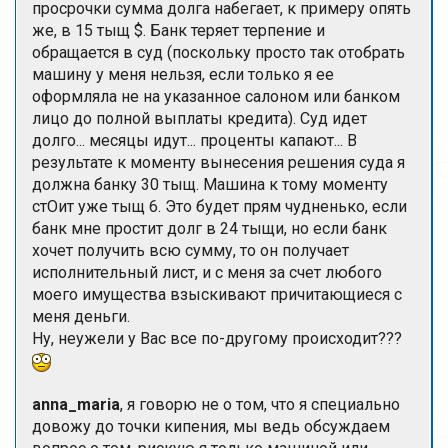
просрочки сумма долга набегает, к примеру опять
же, в 15 тыщ $. Банк теряет терпение и
обращается в суд (поскольку просто так отобрать
машину у меня нельзя, если только я ее
оформляла не на указанное салоном или банком
лицо до полной выплаты кредита). Суд идет
долго... месяцы идут... проценты капают... В
результате к моменту вынесения решения суда я
должна банку 30 тыщ. Машина к тому моменту
стОит уже тыщ 6. Это будет прям чудненько, если
банк мне простит долг в 24 тыщи, но если банк
хочет получить всю сумму, то он получает
исполнительный лист, и с меня за счет любого
моего имущества взыскивают причитающиеся с
меня деньги.
Ну, неужели у Вас все по-другому происходит???
anna_maria
, я говорю не о том, что я специально
довожу до точки кипения, мы ведь обсуждаем