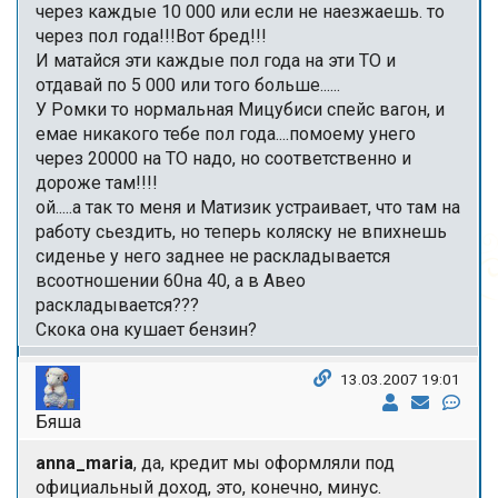
через каждые 10 000 или если не наезжаешь. то
через пол года!!!Вот бред!!!
И матайся эти каждые пол года на эти ТО и
отдавай по 5 000 или того больше......
У Ромки то нормальная Мицубиси спейс вагон, и
емае никакого тебе пол года....помоему унего
через 20000 на ТО надо, но соответственно и
дороже там!!!!
ой.....а так то меня и Матизик устраивает, что там на
работу сьездить, но теперь коляску не впихнешь
сиденье у него заднее не раскладывается
всоотношении 60на 40, а в Авео
раскладывается???
Скока она кушает бензин?
13.03.2007 19:01
Бяша
anna_maria
, да, кредит мы оформляли под
официальный доход, это, конечно, минус.